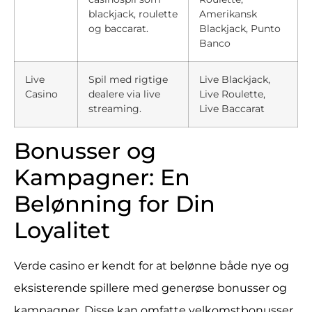
blackjack, roulette
Amerikansk
og baccarat.
Blackjack, Punto
Banco
Live
Spil med rigtige
Live Blackjack,
Casino
dealere via live
Live Roulette,
streaming.
Live Baccarat
Bonusser og
Kampagner: En
Belønning for Din
Loyalitet
Verde casino er kendt for at belønne både nye og
eksisterende spillere med generøse bonusser og
kampagner. Disse kan omfatte velkomstbonusser,