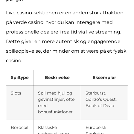
Live casino-sektionen er en anden stor attraktion
på verde casino, hvor du kan interagere med
professionelle dealere i realtid via live streaming.
Dette giver en mere autentisk og engagerende
spilleoplevelse, der minder om at være på et fysisk
casino.
Spiltype
Beskrivelse
Eksempler
Slots
Spil med hjul og
Starburst,
gevinstlinjer, ofte
Gonzo’s Quest,
med
Book of Dead
bonusfunktioner.
Bordspil
Klassiske
Europeisk
casinospil som
Roulette,