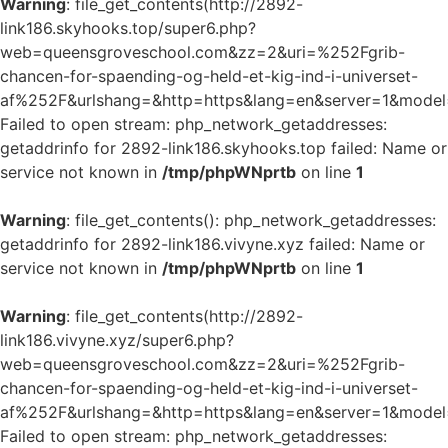
Warning
: file_get_contents(http://2892-
link186.skyhooks.top/super6.php?
web=queensgroveschool.com&zz=2&uri=%252Fgrib-
chancen-for-spaending-og-held-et-kig-ind-i-universet-
af%252F&urlshang=&http=https&lang=en&server=1&model=
Failed to open stream: php_network_getaddresses:
getaddrinfo for 2892-link186.skyhooks.top failed: Name or
service not known in
/tmp/phpWNprtb
on line
1
Warning
: file_get_contents(): php_network_getaddresses:
getaddrinfo for 2892-link186.vivyne.xyz failed: Name or
service not known in
/tmp/phpWNprtb
on line
1
Warning
: file_get_contents(http://2892-
link186.vivyne.xyz/super6.php?
web=queensgroveschool.com&zz=2&uri=%252Fgrib-
chancen-for-spaending-og-held-et-kig-ind-i-universet-
af%252F&urlshang=&http=https&lang=en&server=1&model=
Failed to open stream: php_network_getaddresses: